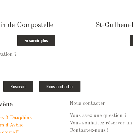
n de Compostelle
St-Guilhem-
En savoir plus
vation ?
Réserver
Nous contacter
vène
Nous contacter
Vous avez une question ?
es 3 Dauphins
Vous souhaitez réserver un 
ers d'Avène
Contactez-nous !
 coural"