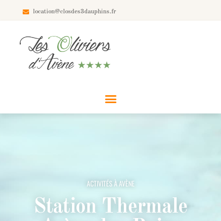
location@closdes3dauphins.fr
ACTIVITÉS À AVÈNE
Station Thermale